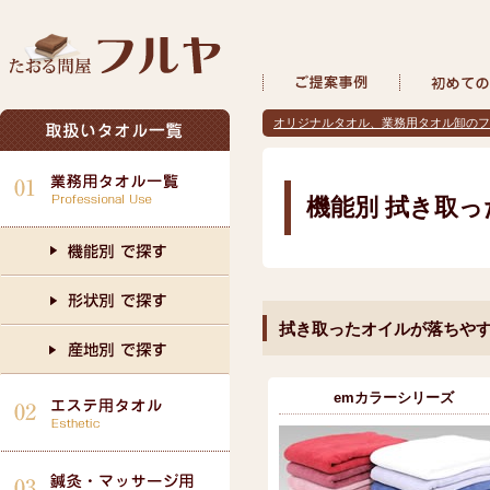
オリジナルタオル、業務用タオル卸のフ
機能別 拭き取
拭き取ったオイルが落ちや
emカラーシリーズ