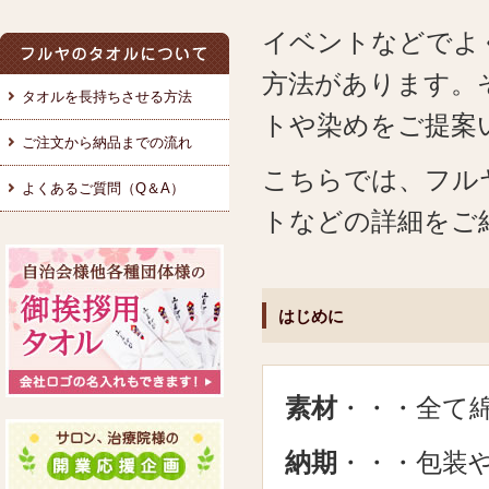
イベントなどでよ
方法があります。
タオルを長持ちさせる方法
トや染めをご提案
ご注文から納品までの流れ
こちらでは、フル
よくあるご質問（Q＆A）
トなどの詳細をご
はじめに
素材
・・・全て綿
納期
・・・包装