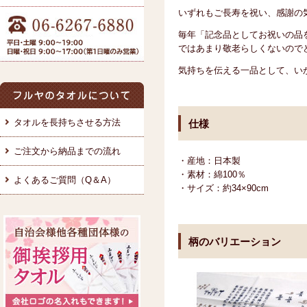
いずれもご長寿を祝い、感謝の
毎年「記念品としてお祝いの品
ではあまり敬老らしくないので
気持ちを伝える一品として、い
タオルを長持ちさせる方法
仕様
ご注文から納品までの流れ
・産地：日本製
・素材：綿100％
よくあるご質問（Q＆A）
・サイズ：約34×90cm
柄のバリエーション